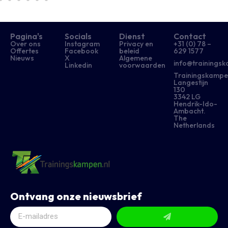
Pagina's
Socials
Dienst
Contact
Over ons
Instagram
Privacy en
+31 (0) 78 –
Offertes
Facebook
beleid
629 1577​
Nieuws
X
Algemene
info@trainingsk
Linkedin
voorwaarden
Trainingskampe
Langestijn
130
3342 LG
Hendrik-Ido-
Ambacht.
The
Netherlands
Ontvang onze nieuwsbrief