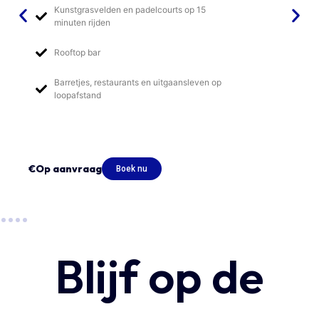
Kunstgrasvelden en padelcourts op 15
minuten rijden
Rooftop bar
Barretjes, restaurants en uitgaansleven op
loopafstand
€Op aanvraag
Boek nu
Blijf op de