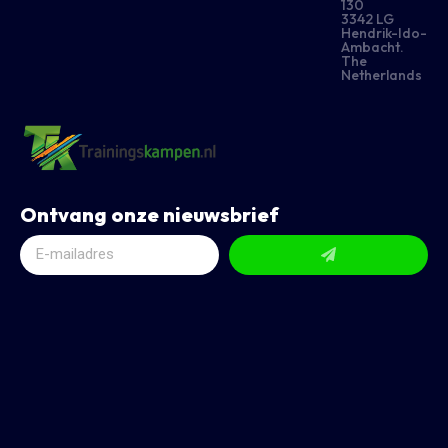
130
3342 LG
Hendrik-Ido-
Ambacht.
The
Netherlands
Ontvang onze nieuwsbrief