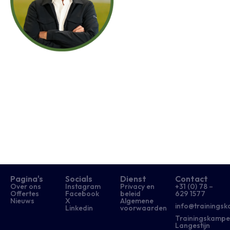
Pagina's
Socials
Dienst
Contact
Over ons
Instagram
Privacy en
+31 (0) 78 –
Offertes
Facebook
beleid
629 1577​
Nieuws
X
Algemene
info@trainingsk
Linkedin
voorwaarden
Trainingskampe
Langestijn