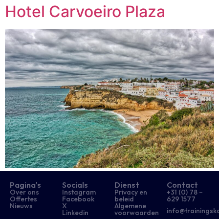
Hotel Carvoeiro Plaza
Pagina's
Socials
Dienst
Contact
Over ons
Instagram
Privacy en
+31 (0) 78 –
Offertes
Facebook
beleid
629 1577​
Nieuws
X
Algemene
info@trainingsk
Linkedin
voorwaarden