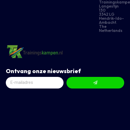
Trainingskampe
Langestijn
130
3342 LG
Hendrik-Ido-
Ambacht.
The
Netherlands
Ontvang onze nieuwsbrief