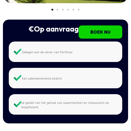
€Op aanvraag
BOEK NU
Gelegen aan de oever van Portimao
Een adembenemend uitzicht
Je geniet van het gemak van supermarkten en restaurants op
loopafstand