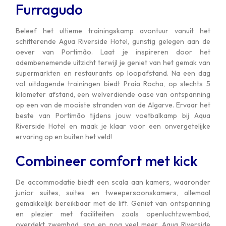
Furragudo
Beleef het ultieme trainingskamp avontuur vanuit het
schitterende Agua Riverside Hotel, gunstig gelegen aan de
oever van Portimão. Laat je inspireren door het
adembenemende uitzicht terwijl je geniet van het gemak van
supermarkten en restaurants op loopafstand. Na een dag
vol uitdagende trainingen biedt Praia Rocha, op slechts 5
kilometer afstand, een welverdiende oase van ontspanning
op een van de mooiste stranden van de Algarve. Ervaar het
beste van Portimão tijdens jouw voetbalkamp bij Aqua
Riverside Hotel en maak je klaar voor een onvergetelijke
ervaring op en buiten het veld!
Combineer comfort met kick
De accommodatie biedt een scala aan kamers, waaronder
junior suites, suites en tweepersoonskamers, allemaal
gemakkelijk bereikbaar met de lift. Geniet van ontspanning
en plezier met faciliteiten zoals openluchtzwembad,
overdekt zwembad, spa en nog veel meer. Agua Riverside