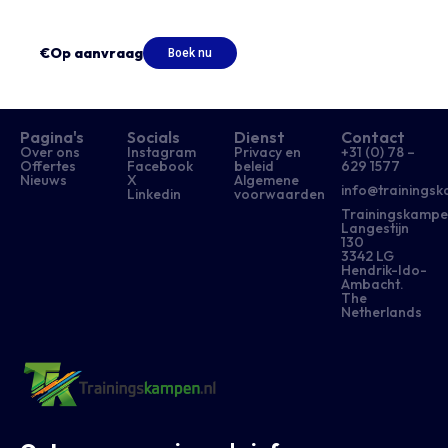
€Op aanvraag
Boek nu
Pagina's
Socials
Dienst
Contact
Over ons
Instagram
Privacy en
+31 (0) 78 –
Offertes
Facebook
beleid
629 1577​
Nieuws
X
Algemene
info@trainingsk
Linkedin
voorwaarden
Trainingskampe
Langestijn
130
3342 LG
Hendrik-Ido-
Ambacht.
The
Netherlands