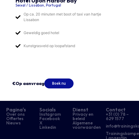
Hotel Upon Harbor Bay
Seixal / Lissabon, Portugal
Op ca. 20 minuten met boot of taxi van hartje
Lissabon
Geweldig goed hotel
Kunstgrasveld op loopafstand
€Op aanvraag
Boek nu
Pagina's
Socials
Dienst
Contact
Over ons
Instagram
Privacy en
+31 (0) 78 –
Offertes
Facebook
beleid
629 1577​
Nieuws
X
Algemene
info@trainingsk
Linkedin
voorwaarden
Trainingskampe
Langestijn