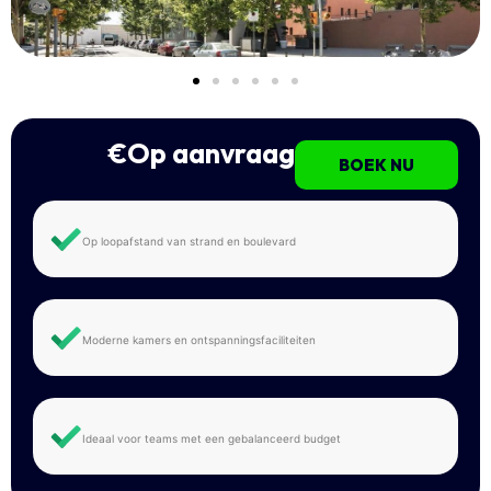
€Op aanvraag
BOEK NU
Op loopafstand van strand en boulevard
Moderne kamers en ontspanningsfaciliteiten
Ideaal voor teams met een gebalanceerd budget