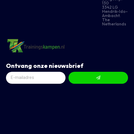
130
3342 LG
Hendrik-Ido-
Ambacht.
The
Netherlands
Ontvang onze nieuwsbrief