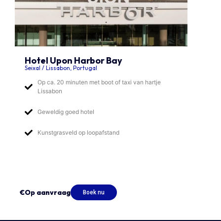
Hotel Upon Harbor Bay
Seixal / Lissabon, Portugal
Op ca. 20 minuten met boot of taxi van hartje
Lissabon
Geweldig goed hotel
Kunstgrasveld op loopafstand
€Op aanvraag
Boek nu