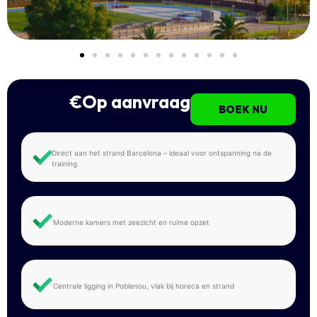
€Op aanvraag
BOEK NU
Direct aan het strand Barcelona – ideaal voor ontspanning na de
training
Moderne kamers met zeezicht en ruime opzet
Centrale ligging in Poblenou, vlak bij horeca en strand