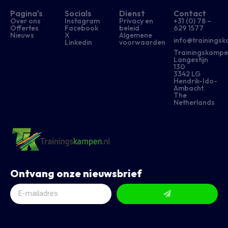
Pagina's
Socials
Dienst
Contact
Over ons
Instagram
Privacy en
+31 (0) 78 –
Offertes
Facebook
beleid
629 1577​
Nieuws
X
Algemene
info@trainingsk
Linkedin
voorwaarden
Trainingskampe
Langestijn
130
3342 LG
Hendrik-Ido-
Ambacht.
The
Netherlands
Ontvang onze nieuwsbrief