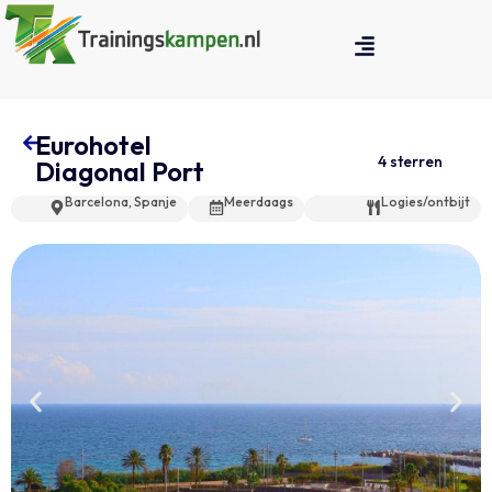
Eurohotel
4 sterren
Diagonal Port
Barcelona, Spanje
Meerdaags
Logies/ontbijt