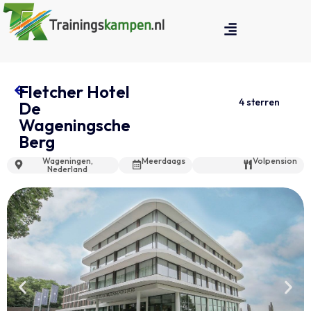
Fletcher Hotel
4 sterren
De
Wageningsche
Berg
Wageningen,
Meerdaags
Volpension
Nederland