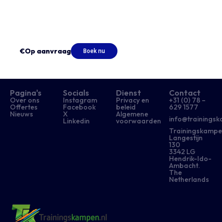
€Op aanvraag
Boek nu
Pagina's
Socials
Dienst
Contact
Over ons
Instagram
Privacy en
+31 (0) 78 –
Offertes
Facebook
beleid
629 1577​
Nieuws
X
Algemene
info@trainingsk
Linkedin
voorwaarden
Trainingskampe
Langestijn
130
3342 LG
Hendrik-Ido-
Ambacht.
The
Netherlands