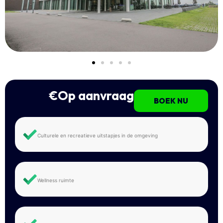
€Op aanvraag
BOEK NU
Culturele en recreatieve uitstapjes in de omgeving
Wellness ruimte