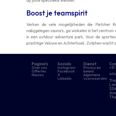
op jouw specifieke wensen.
Boost je teamspirit
Verken de vele mogelijkheden die Fletcher R
nabijgelegen sauna’s, ga winkelen in het centru
in een outdoor adventure park. Voor de sportie
prachtige Veluwe en Achterhoek. Zutphen wacht op
Pagina's
Socials
Dienst
Co
Over ons
Instagram
Privacy en
+31 
Offertes
Facebook
beleid
inf
Nieuws
X
Algemene
Linkedin
voorwaarden
Tra
Lan
334
Am
The