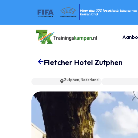
Meer dan 100 locaties in binnen-en
buitenland
Aanbo
Fletcher Hotel Zutphen
Zutphen, Nederland