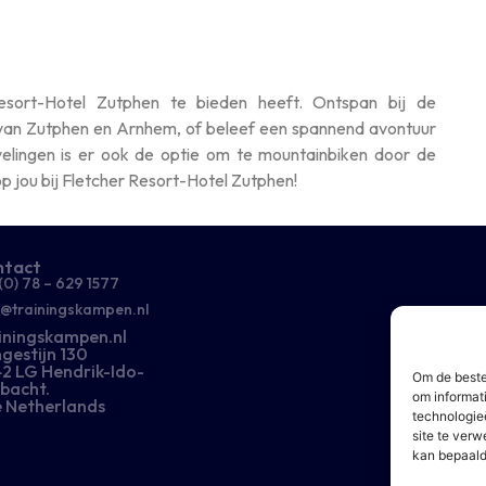
esort-Hotel Zutphen te bieden heeft. Ontspan bij de
m van Zutphen en Arnhem, of beleef een spannend avontuur
velingen is er ook de optie om te mountainbiken door de
 jou bij Fletcher Resort-Hotel Zutphen!
ntact
(0) 78 – 629 1577​
o@trainingskampen.nl
iningskampen.nl
gestijn 130
2 LG Hendrik-Ido-
Om de beste
bacht.
om informat
 Netherlands
technologie
site te ver
kan bepaald