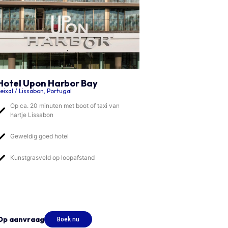
Hotel Upon Harbor Bay
eixal / Lissabon, Portugal
Op ca. 20 minuten met boot of taxi van
hartje Lissabon
Geweldig goed hotel
Kunstgrasveld op loopafstand
Op aanvraag
Boek nu