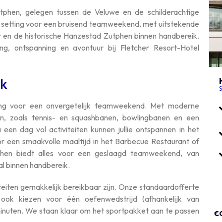
tphen, gelegen tussen de Veluwe en de schilderachtige
e setting voor een bruisend teamweekend, met uitstekende
r en de historische Hanzestad Zutphen binnen handbereik.
ng, ontspanning en avontuur bij Fletcher Resort-Hotel
ck
S
ing voor een onvergetelijk teamweekend. Met moderne
en, zoals tennis- en squashbanen, bowlingbanen en een
a een dag vol activiteiten kunnen jullie ontspannen in het
r een smaakvolle maaltijd in het Barbecue Restaurant of
phen biedt alles voor een geslaagd teamweekend, van
aal binnen handbereik.
liteiten gemakkelijk bereikbaar zijn. Onze standaardofferte
ok kiezen voor één oefenwedstrijd (afhankelijk van
inuten. We staan ​​klaar om het sportpakket aan te passen
€