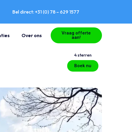
Bel direct: +31 (0) 78 – 629 1577
Vraag offerte
ties
Over ons
aan!
4 sterren
Boek nu