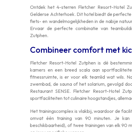
Ontdek het 4-sterren Fletcher Resort-Hotel Zu
Gelderse Achterhoek. Dit hotel biedt de perfect
fiets- en wandelmogelijkheden in de nabije natuu
Ervaar de perfecte combinatie van teambuildi
Zutphen.
Combineer comfort met ki
Fletcher Resort-Hotel Zutphen is dé bestemm
kamers en een breed scala aan sportfaciliteit
fitnessruimte, is er voor elk teamlid wat wils. N
zwembad, de sauna of het solarium, gevolgd doo
Restaurant SENSE. Fletcher Resort-Hotel Zut
sportfaciliteiten tot culinaire hoogstandjes, allem
Het trainingscomplex is vlakbij, waardoor de faci
omvat één training van 90 minuten. Je kan o
beschikbaarheid), of twee trainingen van elk 90 m