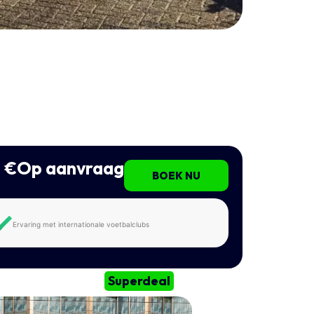
€Op aanvraag
BOEK NU
Ervaring met internationale voetbalclubs
Superdeal