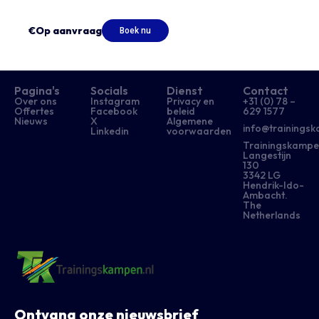
€Op aanvraag
Boek nu
Pagina's
Socials
Dienst
Contact
Over ons
Instagram
Privacy en
+31 (0) 78 –
Offertes
Facebook
beleid
629 1577​
Nieuws
X
Algemene
info@trainingsk
Linkedin
voorwaarden
Trainingskampe
Langestijn
130
3342 LG
Hendrik-Ido-
Ambacht.
The
Netherlands
Ontvang onze nieuwsbrief