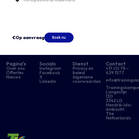
€Op aanvraag
Boek nu
Pagina's
Socials
Dienst
Contact
Over ons
Instagram
Privacy en
+31 (0) 78 –
Offertes
Facebook
beleid
629 1577​
Nieuws
X
Algemene
info@trainingsk
Linkedin
voorwaarden
Trainingskampe
Langestijn
130
3342 LG
Hendrik-Ido-
Ambacht.
The
Netherlands