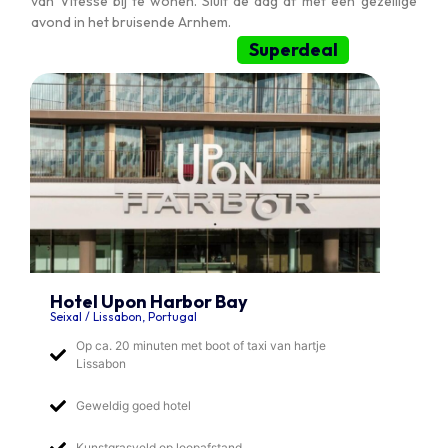
van Vitesse bij te wonen. Sluit de dag af met een gezellige
avond in het bruisende Arnhem.
Superdeal
Hotel Upon Harbor Bay
Seixal / Lissabon, Portugal
Op ca. 20 minuten met boot of taxi van hartje
Lissabon
Geweldig goed hotel
Kunstgrasveld op loopafstand