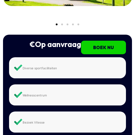
€Op aanvraag
BOEK NU
Diverse sportfaciliteiten
Wellnesscentrum
Bezoek Vitesse