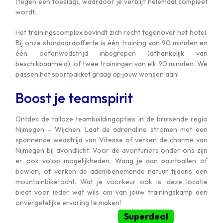
(tegen een toeslag), waardoor je verblijf helemaal compleet
wordt.
Het trainingscomplex bevindt zich recht tegenover het hotel.
Bij onze standaardofferte is één training van 90 minuten en
één oefenwedstrijd inbegrepen (afhankelijk van
beschikbaarheid), of twee trainingen van elk 90 minuten. We
passen het sportpakket graag op jouw wensen aan!
Boost je teamspirit
Ontdek de talloze teambuildingopties in de bruisende regio
Nijmegen – Wijchen. Laat de adrenaline stromen met een
spannende wedstrijd van Vitesse of verken de charme van
Nijmegen bij avondlicht. Voor de avonturiers onder ons zijn
er ook volop mogelijkheden. Waag je aan paintballen of
bowlen, of verken de adembenemende natuur tijdens een
mountainbiketocht. Wat je voorkeur ook is, deze locatie
biedt voor ieder wat wils om van jouw trainingskamp een
onvergetelijke ervaring te maken!
Superdeal