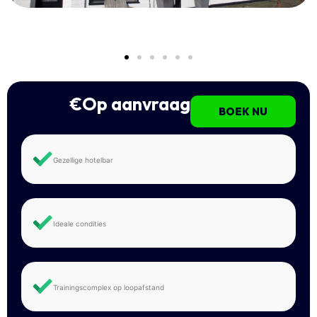
€Op aanvraag
BOEK NU
Gezellige hotelbar
Ideale condities
Trainingscomplex op loopafstand