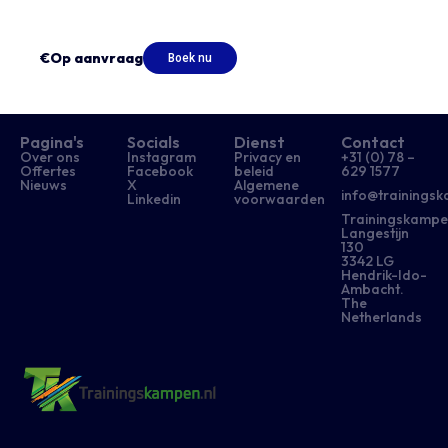
€Op aanvraag
Boek nu
Pagina's
Socials
Dienst
Contact
Over ons
Instagram
Privacy en
+31 (0) 78 –
Offertes
Facebook
beleid
629 1577​
Nieuws
X
Algemene
info@trainingsk
Linkedin
voorwaarden
Trainingskampe
Langestijn
130
3342 LG
Hendrik-Ido-
Ambacht.
The
Netherlands