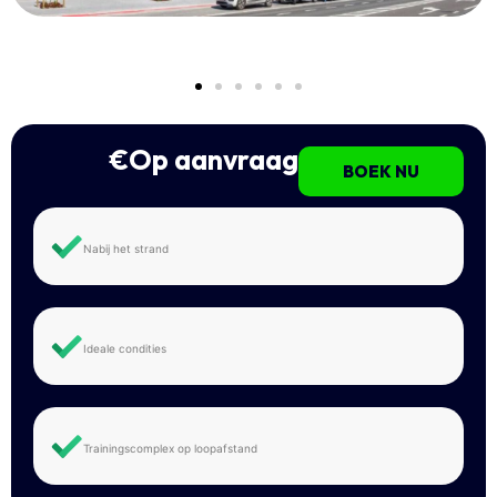
€Op aanvraag
BOEK NU
Nabij het strand
Ideale condities
Trainingscomplex op loopafstand