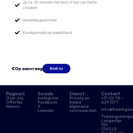
Op ca. 20 minuten met boot of taxi van hartje
Lissabon
Geweldig goed hotel
Kunstgrasveld op loopafstand
€Op aanvraag
Boek nu
Pagina's
Socials
Dienst
Contact
Over ons
Instagram
Privacy en
+31 (0) 78 –
Offertes
Facebook
beleid
629 1577​
Nieuws
X
Algemene
info@trainingsk
Linkedin
voorwaarden
Trainingskampe
Langestijn
130
3342 LG