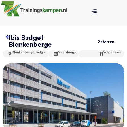
Ibis Budget
2 sterren
Blankenberge
Blankenberge, België
Meerdaags
Volpension