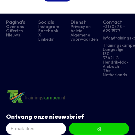
Pagina's
Socials
Dienst
Contact
Over ons
Instagram
Privacy en
+31 (0) 78 –
Offertes
Facebook
beleid
629 1577​
Nieuws
X
Algemene
info@trainingsk
Linkedin
voorwaarden
Trainingskampe
Langestijn
130
3342 LG
Hendrik-Ido-
Ambacht.
The
Netherlands
Ontvang onze nieuwsbrief