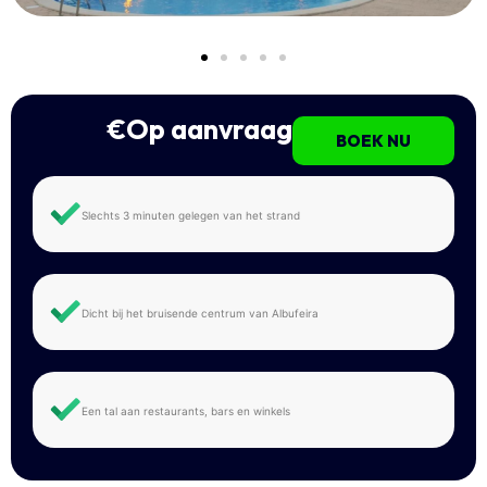
€Op aanvraag
BOEK NU
Slechts 3 minuten gelegen van het strand
Dicht bij het bruisende centrum van Albufeira
Een tal aan restaurants, bars en winkels