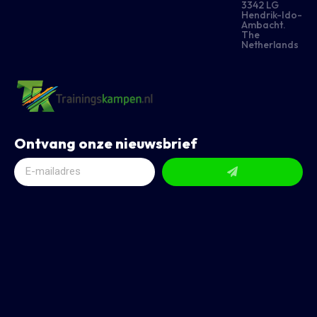
3342 LG
Hendrik-Ido-
Ambacht.
The
Netherlands
Ontvang onze nieuwsbrief