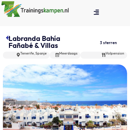
Labranda Bahía
3 sterren
Fañabé & Villas
Tenerife, Spanje
Meerdaags
Volpension