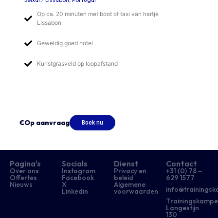
Op ca. 20 minuten met boot of taxi van hartje
Lissabon
Geweldig goed hotel
Kunstgrasveld op loopafstand
€Op aanvraag
Boek nu
Pagina's
Socials
Dienst
Contact
Over ons
Instagram
Privacy en
+31 (0) 78 –
Offertes
Facebook
beleid
629 1577​
Nieuws
X
Algemene
info@trainingsk
Linkedin
voorwaarden
Trainingskampe
Langestijn
130