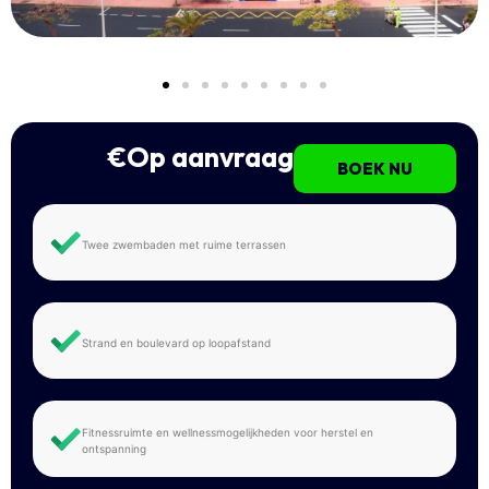
€Op aanvraag
BOEK NU
Twee zwembaden met ruime terrassen
Strand en boulevard op loopafstand
Fitnessruimte en wellnessmogelijkheden voor herstel en
ontspanning