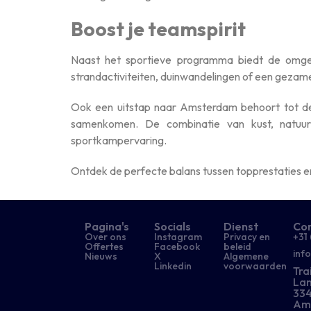
Boost je teamspirit
Naast het sportieve programma biedt de omge
strandactiviteiten, duinwandelingen of een gezamen
Ook een uitstap naar Amsterdam behoort tot de 
samenkomen. De combinatie van kust, natuur
sportkampervaring.
Ontdek de perfecte balans tussen topprestaties e
Pagina's
Socials
Dienst
Co
Over ons
Instagram
Privacy en
+31 
Offertes
Facebook
beleid
inf
Nieuws
X
Algemene
Linkedin
voorwaarden
Tra
Lan
334
Am