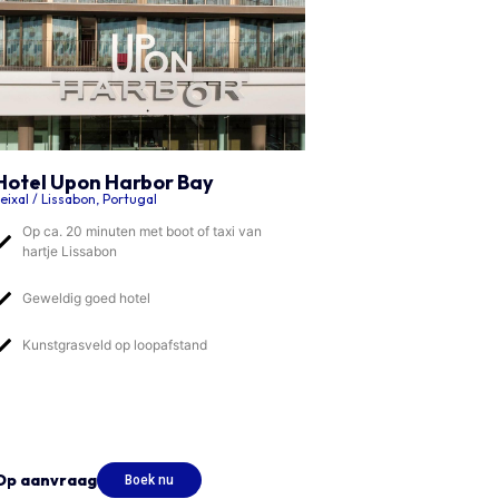
Hotel Upon Harbor Bay
eixal / Lissabon, Portugal
Op ca. 20 minuten met boot of taxi van
hartje Lissabon
Geweldig goed hotel
Kunstgrasveld op loopafstand
Op aanvraag
Boek nu