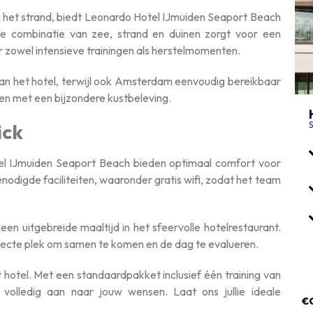
 het strand, biedt Leonardo Hotel IJmuiden Seaport Beach
De combinatie van zee, strand en duinen zorgt voor een
 zowel intensieve trainingen als herstelmomenten.
an het hotel, terwijl ook Amsterdam eenvoudig bereikbaar
en met een bijzondere kustbeleving.
ick
S
l IJmuiden Seaport Beach bieden optimaal comfort voor
enodigde faciliteiten, waaronder gratis wifi, zodat het team
 een uitgebreide maaltijd in het sfeervolle hotelrestaurant.
ecte plek om samen te komen en de dag te evalueren.
t hotel. Met een standaardpakket inclusief één training van
olledig aan naar jouw wensen. Laat ons jullie ideale
€