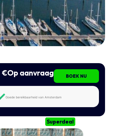
€Op aanvraag
BOEK NU
Goede bereikbaarheid van Amsterdam
Superdeal