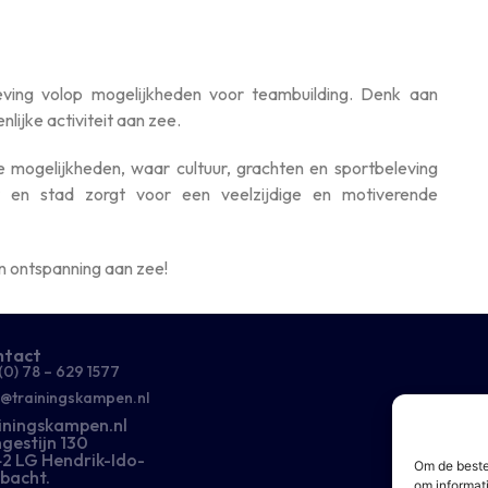
ving volop mogelijkheden voor teambuilding. Denk aan
lijke activiteit aan zee.
mogelijkheden, waar cultuur, grachten en sportbeleving
 en stad zorgt voor een veelzijdige en motiverende
n ontspanning aan zee!
ntact
(0) 78 – 629 1577​
o@trainingskampen.nl
iningskampen.nl
gestijn 130
2 LG Hendrik-Ido-
Om de beste
bacht.
om informat