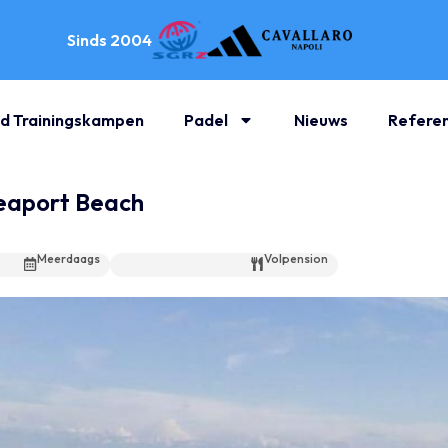
Sinds 2004
d Trainingskampen
Padel
Nieuws
Referen
eaport Beach
Meerdaags
Volpension