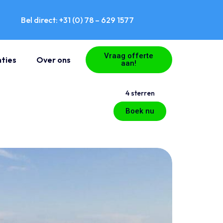
Bel direct: +31 (0) 78 – 629 1577
Vraag offerte
ties
Over ons
aan!
4 sterren
Boek nu