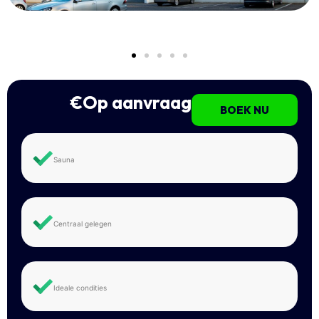
€Op aanvraag
BOEK NU
Sauna
Centraal gelegen
Ideale condities