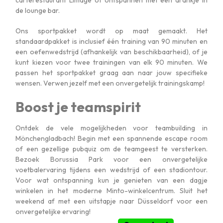
carterestaurant LImage of ontspannen met een drankje in
de lounge bar.
Ons sportpakket wordt op maat gemaakt. Het
standaardpakket is inclusief één training van 90 minuten en
een oefenwedstrijd (afhankelijk van beschikbaarheid), of je
kunt kiezen voor twee trainingen van elk 90 minuten. We
passen het sportpakket graag aan naar jouw specifieke
wensen. Verwen jezelf met een onvergetelijk trainingskamp!
Boost je teamspirit
Ontdek de vele mogelijkheden voor teambuilding in
Mönchengladbach! Begin met een spannende escape room
of een gezellige pubquiz om de teamgeest te versterken.
Bezoek Borussia Park voor een onvergetelijke
voetbalervaring tijdens een wedstrijd of een stadiontour.
Voor wat ontspanning kun je genieten van een dagje
winkelen in het moderne Minto-winkelcentrum. Sluit het
weekend af met een uitstapje naar Düsseldorf voor een
onvergetelijke ervaring!