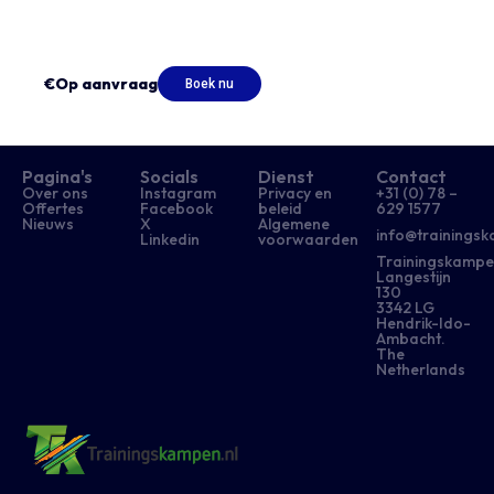
€Op aanvraag
Boek nu
Pagina's
Socials
Dienst
Contact
Over ons
Instagram
Privacy en
+31 (0) 78 –
Offertes
Facebook
beleid
629 1577​
Nieuws
X
Algemene
info@trainingsk
Linkedin
voorwaarden
Trainingskampe
Langestijn
130
3342 LG
Hendrik-Ido-
Ambacht.
The
Netherlands