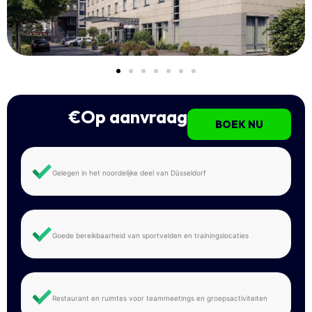
€Op aanvraag
BOEK NU
Gelegen in het noordelijke deel van Düsseldorf
Goede bereikbaarheid van sportvelden en trainingslocaties
Restaurant en ruimtes voor teammeetings en groepsactiviteiten