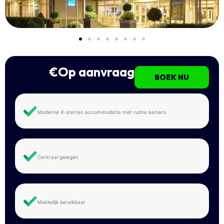
€Op aanvraag
BOEK NU
Moderne 4-sterren accommodatie met ruime kamers
Centraal gelegen
Makkelijk bereikbaar