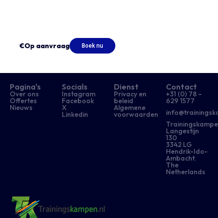
€Op aanvraag
Boek nu
Pagina's
Socials
Dienst
Contact
Over ons
Instagram
Privacy en
+31 (0) 78 –
Offertes
Facebook
beleid
629 1577​
Nieuws
X
Algemene
info@trainingsk
Linkedin
voorwaarden
Trainingskampe
Langestijn
130
3342 LG
Hendrik-Ido-
Ambacht.
The
Netherlands