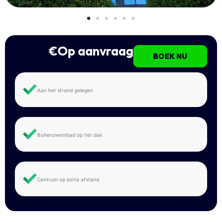
€Op aanvraag
BOEK NU
Aan het strand gelegen
Buitenzwembad op het dak
Centrum op korte afstand