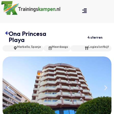
Ona Princesa
4 sterren
Playa
Marbella, Spanje
Meerdaags
Logies/ontbijt