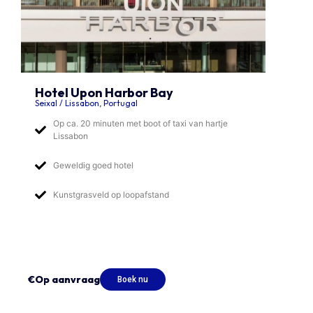
Hotel Upon Harbor Bay
Seixal / Lissabon, Portugal
Op ca. 20 minuten met boot of taxi van hartje
Lissabon
Geweldig goed hotel
Kunstgrasveld op loopafstand
€Op aanvraag
Boek nu