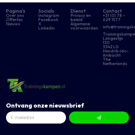
Pagina's
Socials
Dienst
Contact
Over ons
Instagram
Privacy en
+31 (0) 78 –
Offertes
Facebook
beleid
629 1577​
Nieuws
X
Algemene
info@trainingsk
Linkedin
voorwaarden
Trainingskampe
Langestijn
130
3342 LG
Hendrik-Ido-
Ambacht.
The
Netherlands
Ontvang onze nieuwsbrief