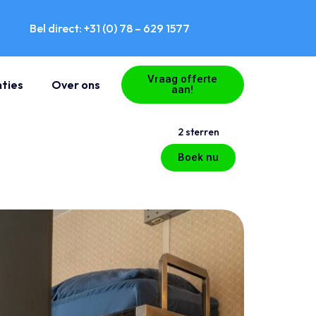
Bel direct: +31 (0) 78 – 629 1577
Vraag offerte
ties
Over ons
aan!
2 sterren
Boek nu