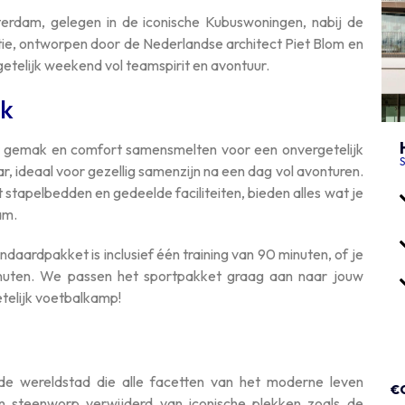
tterdam, gelegen in de iconische Kubuswoningen, nabij de
, ontworpen door de Nederlandse architect Piet Blom en
etelijk weekend vol teamspirit en avontuur.
ck
r gemak en comfort samensmelten voor een onvergetelijk
S
 ideaal voor gezellig samenzijn na een dag vol avonturen.
stapelbedden en gedeelde faciliteiten, bieden alles wat je
am.
ardpakket is inclusief één training van 90 minuten, of je
inuten. We passen het sportpakket graag aan naar jouw
telijk voetbalkamp!
de wereldstad die alle facetten van het moderne leven
€
en steenworp verwijderd van iconische plekken zoals de