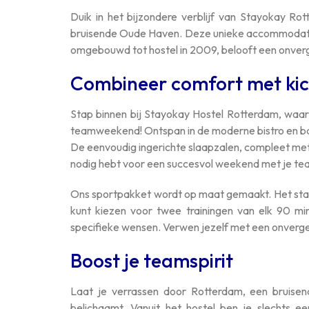
Duik in het bijzondere verblijf van Stayokay Ro
bruisende Oude Haven. Deze unieke accommodatie
omgebouwd tot hostel in 2009, belooft een onverg
Combineer comfort met ki
Stap binnen bij Stayokay Hostel Rotterdam, waa
teamweekend! Ontspan in de moderne bistro en bar,
De eenvoudig ingerichte slaapzalen, compleet met 
nodig hebt voor een succesvol weekend met je te
Ons sportpakket wordt op maat gemaakt. Het standa
kunt kiezen voor twee trainingen van elk 90 m
specifieke wensen. Verwen jezelf met een onverge
Boost je teamspirit
Laat je verrassen door Rotterdam, een bruisen
belichaamt. Vanuit het hostel ben je slechts e