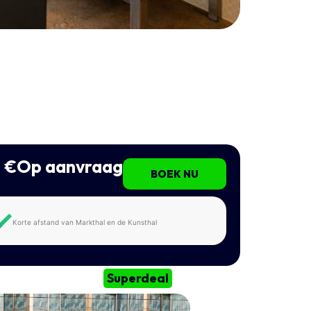
€Op aanvraag
BOEK NU
Korte afstand van Markthal en de Kunsthal
Superdeal