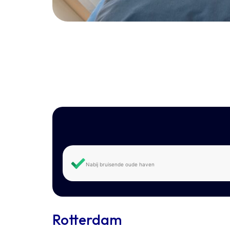
Nabij bruisende oude haven
Rotterdam