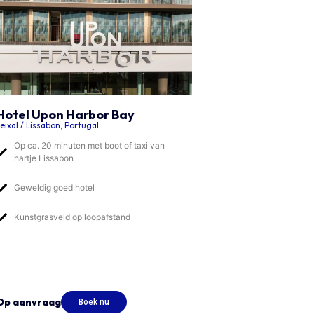
Hotel Upon Harbor Bay
eixal / Lissabon, Portugal
Op ca. 20 minuten met boot of taxi van
hartje Lissabon
Geweldig goed hotel
Kunstgrasveld op loopafstand
Op aanvraag
Boek nu