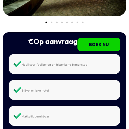
€Op aanvraag
BOEK NU
Nabij sportfaciliteiten en historische binnenstad
Stijlvol en luxe hotel
Makkelijk bereikbaar