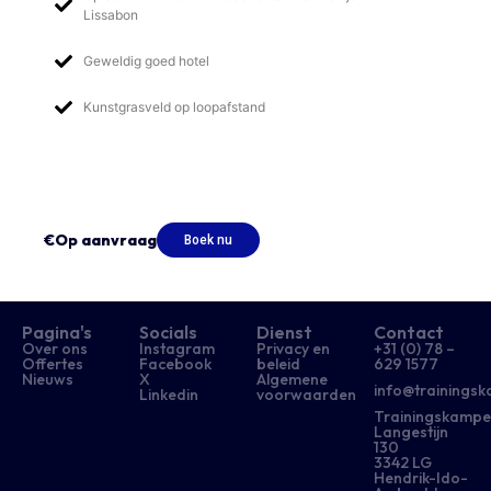
Lissabon
Geweldig goed hotel
Kunstgrasveld op loopafstand
€Op aanvraag
Boek nu
Pagina's
Socials
Dienst
Contact
Over ons
Instagram
Privacy en
+31 (0) 78 –
Offertes
Facebook
beleid
629 1577​
Nieuws
X
Algemene
info@trainingsk
Linkedin
voorwaarden
Trainingskampe
Langestijn
130
3342 LG
Hendrik-Ido-