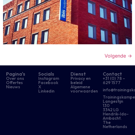
Volgende
→
Pagina's
Socials
Dienst
Contact
Over ons
Instagram
Privacy en
+31 (0) 78 –
Offertes
Facebook
beleid
629 1577​
Nieuws
X
Algemene
info@trainingsk
Linkedin
voorwaarden
Trainingskampe
Langestijn
130
3342 LG
Hendrik-Ido-
Ambacht.
The
Netherlands