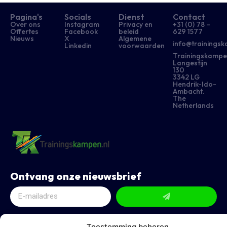
Pagina's
Socials
Dienst
Contact
Over ons
Instagram
Privacy en
+31 (0) 78 –
Offertes
Facebook
beleid
629 1577​
Nieuws
X
Algemene
info@trainingsk
Linkedin
voorwaarden
Trainingskampe
Langestijn
130
3342 LG
Hendrik-Ido-
Ambacht.
The
Netherlands
Ontvang onze nieuwsbrief
Toestemming beheren