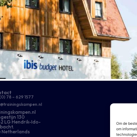
ntact
(0) 78 – 629 1577​
o@trainingskampen.nl
iningskampen.nl
gestijn 130
2 LG Hendrik-Ido-
Om de beste
bacht.
om informat
 Netherlands
technologie