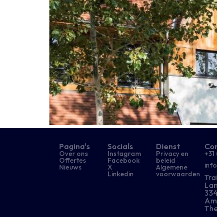
Pagina's
Socials
Dienst
Co
Over ons
Instagram
Privacy en
+31 
Offertes
Facebook
beleid
inf
Nieuws
X
Algemene
Linkedin
voorwaarden
Tra
Lan
334
Am
The