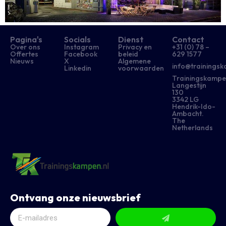
Pagina's
Socials
Dienst
Contact
Over ons
Instagram
Privacy en
+31 (0) 78 –
Offertes
Facebook
beleid
629 1577​
Nieuws
X
Algemene
info@trainingsk
Linkedin
voorwaarden
Trainingskampe
Langestijn
130
3342 LG
Hendrik-Ido-
Ambacht.
The
Netherlands
Ontvang onze nieuwsbrief