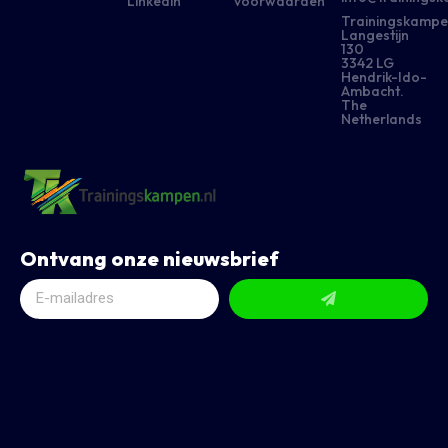
Linkedin
voorwaarden
Trainingskampe
Langestijn
130
3342 LG
Hendrik-Ido-
Ambacht.
The
Netherlands
Ontvang onze nieuwsbrief