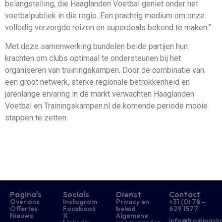
belangstelling, die Haaglanden Voetbal geniet onder het
voetbalpubliek in die regio. Een prachtig medium om onze
volledig verzorgde reizen en superdeals bekend te maken.”
Met deze samenwerking bundelen beide partijen hun
krachten om clubs optimaal te ondersteunen bij het
organiseren van trainingskampen. Door de combinatie van
een groot netwerk, sterke regionale betrokkenheid en
jarenlange ervaring in de markt verwachten Haaglanden
Voetbal en Trainingskampen.nl de komende periode mooie
stappen te zetten.
Pagina's
Socials
Dienst
Contact
Over ons
Instagram
Privacy en
+31 (0) 78 –
Offertes
Facebook
beleid
629 1577​
Nieuws
X
Algemene
info@trainingsk