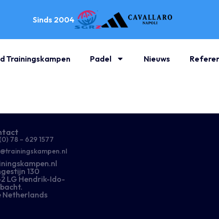
Sinds 2004
d Trainingskampen
Padel
Nieuws
Referen
ntact
(0) 78 – 629 1577​
o@trainingskampen.nl
iningskampen.nl
gestijn 130
2 LG Hendrik-Ido-
bacht.
 Netherlands