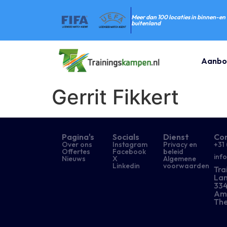
Meer dan 100 locaties in binnen-en
buitenland
Aanbo
Gerrit Fikkert
Pagina's
Socials
Dienst
Co
Over ons
Instagram
Privacy en
+31 
Offertes
Facebook
beleid
inf
Nieuws
X
Algemene
Linkedin
voorwaarden
Tra
Lan
334
Am
The