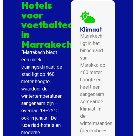
Hotels
voor
voetbalteams
Klimaat
in
Marrakech
Marrakech
ligt in het
binnenland
“Marrakech biedt
van
een uniek
Marokko op
trainingsklimaat: de
460 meter
stad ligt op 460
hoogte en
meter hoogte,
heeft een
waardoor de
aangenaam
wintertemperaturen
semi-aride
aangenaam zijn —
klimaat. In
overdag 18–22°C,
de
ook in januari. De
wintermaanden
luxe riad-hotels en
(december–
moderne