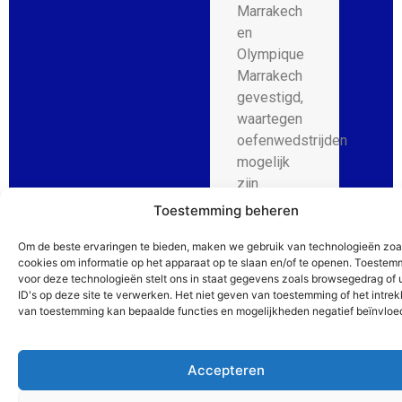
Marrakech
en
Olympique
Marrakech
gevestigd,
waartegen
oefenwedstrijden
mogelijk
zijn.
Toestemming beheren
Om de beste ervaringen te bieden, maken we gebruik van technologieën zoa
cookies om informatie op het apparaat op te slaan en/of te openen. Toestem
voor deze technologieën stelt ons in staat gegevens zoals browsegedrag of 
ID's op deze site te verwerken. Het niet geven van toestemming of het intre
van toestemming kan bepaalde functies en mogelijkheden negatief beïnvloe
Hotels
Wij
Accepteren
selecteren
Vraag offerte
aan!