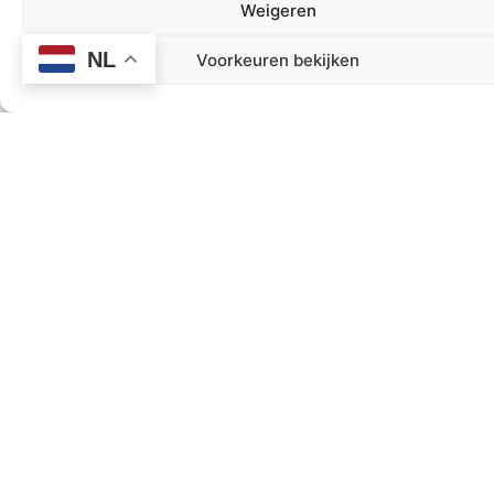
hotels die
Weigeren
aansluiten
bij de eisen
NL
Voorkeuren bekijken
van
professionele
sportteams:
ruime
kamers,
sportgerichte
maaltijden,
zwembaden
voor herstel
en
voldoende
ruimte voor
teamvergaderingen.
Onze
partners in
Marrakech