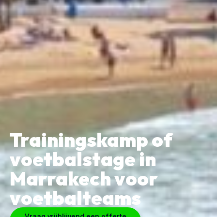
Trainingskamp of
voetbalstage in
Marrakech voor
voetbalteams
Vraag vrijblijvend een offerte