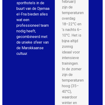
februari)
sporthotels in de
zijn de
buurt van de Djemaa
temperaturen
el-Fna bieden alles
overdag
wat een
18–22°C en
professioneel team
’s nachts 6–
nodig heeft,
10°C. Het is
gecombineerd met
bijna altijd
de unieke sfeer van
zonnig
de Marokkaanse
ideaal voor
cultuur.
intensieve
trainingen.
In de zomer
zijn de
temperaturen
hoog (35–
40°C),
waardoor
winter en