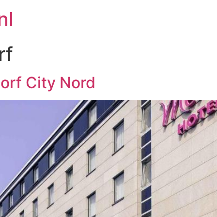
nl
rf
orf City Nord