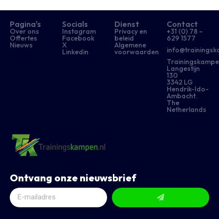
Pagina's
Socials
Dienst
Contact
Over ons
Instagram
Privacy en
+31 (0) 78 –
Offertes
Facebook
beleid
629 1577​
Nieuws
X
Algemene
info@trainingsk
Linkedin
voorwaarden
Trainingskampe
Langestijn
130
3342 LG
Hendrik-Ido-
Ambacht.
The
Netherlands
Ontvang onze nieuwsbrief